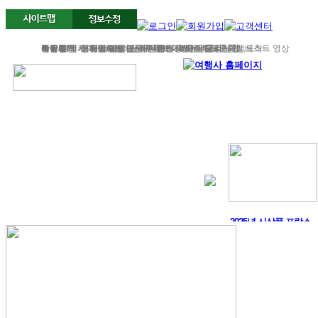
서유럽
부활절
북유럽/러시아
그리스/터키
한국/미국
박람회
독일여행
항공.호텔.열차
여행후기
예약문의
동유럽/발칸
성탄절/연말연시
해외연수
가이드&차량
포토앨범
자주하는 질문
테마여행
스페인/포르투갈
아이슬란드 Fire & Ice
전시/공연
여행정보
동서유럽
허니문
예약 대행 서비스
이벤트/시즌투어
승차장소
이집트
레저
VIP 의전
가이드 컬럼
런던/파리 출발,도착
공지사항
맞춤여행
베스트 영상
대학과 낭만의 도시 ..
Fire & Ice 아이슬란드 ..