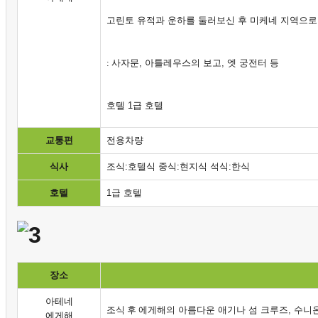
고린토
유적과
운하를
둘러보신
후
미케네
지역으로
: 사자문
,
아틀레우스의
보고
,
엣
궁전터
등
호텔 1급 호텔
교통편
전용차량
식사
조식:호텔식 중식:현지식 석식:한식
호텔
1급 호텔
장소
아테네
조식 후 에게해의
아름다운
애기나
섬
크루즈
,
수니
에게해