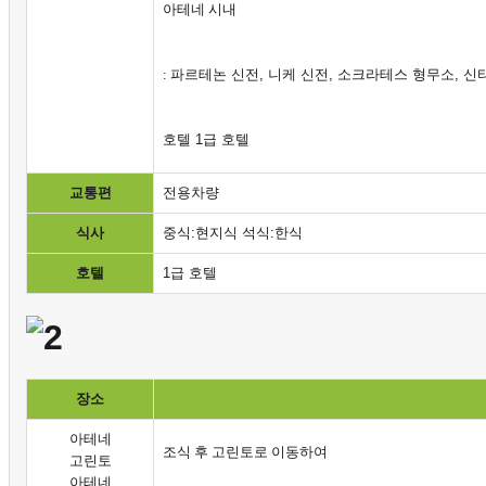
아테네 시내
: 파르테논
신전
,
니케
신전
,
소크라테스
형무소
,
신
호텔 1급 호텔
교통편
전용차량
식사
중식:현지식 석식:한식
호텔
1급 호텔
장소
아테네
조식 후 고린토로 이동하여
고린토
아테네