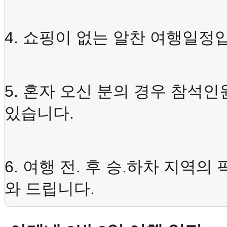
4.
쇼핑이
없는
알찬
여행일정
5.
혼자
오신
분의
경우
참석인
.
있습니다
6.
.
.
여행
전
후
승
하차
지역의
.
와
드립니다