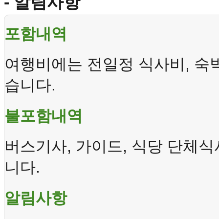
- 알림사항
포함내역
,
여행비에는
전일정
식사비
숙
.
습니다
불포함내역
,
,
버스기사
가이드
식당
단체식
.
니다
알림사항