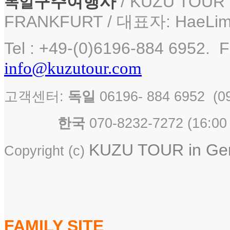
구주여행사
/ KUZU TOUR i
독일
FRANKFURT / 대표자: HaeLim
Tel : +49-(0)6196-884 6952. F
info@kuzutour.com
고객센터:
독일
06196- 884 6952 
한국
070-8232-7272 ( 16
KUZU TOUR in Germ
Copyright (c)
FAMILY SITE