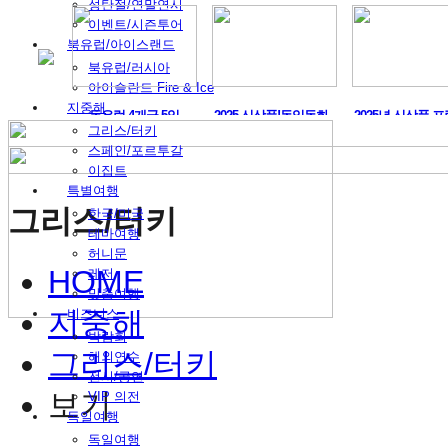
성탄절/연말연시
이벤트/시즌투어
북유럽/아이스랜드
북유럽/러시아
아이슬란드 Fire & Ice
지중해
머구트,..
동유럽 4개국 5일
2025 신상품!독일동화..
2025년 신상품 프
그리스/터키
스페인/포르투갈
이집트
특별여행
그리스/터키
한국/미국
테마여행
허니문
HOME
레저
맞춤여행
지중해
비즈니스
박람회
그리스/터키
해외연수
전시/공연
보기
VIP 의전
독일여행
독일여행