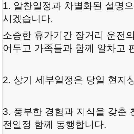
1.
알찬일정과
차별화된
설명으
.
시겠습니다
소중한
휴가기간
장거리
운전
어두고
가족들과
함께
알차고
2.
상기
세부일정은
당일
현지
3.
풍부한
경험과
지식을
갖춘
.
전일정
함께
동행합니다