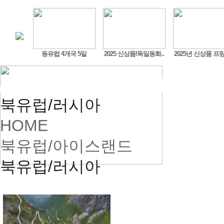
머구트,..
동유럽 4개국 5일
2025 신상품!독일동화..
2025년 신상품 프랑
북유럽/러시아
HOME
북유럽/아이스랜드
북유럽/러시아