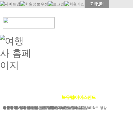
정기여행
연휴여행
북유럽/아이스랜드
지중해
서유럽
부활절
북유럽/러시아
그리스/터키
한국/미국
박람회
독일여행
항공.호텔.열차
여행후기
예약문의
동유럽/발칸
성탄절/연말연시
해외연수
가이드&차량
포토앨범
자주하는 질문
테마여행
스페인/포르투갈
아이슬란드 Fire & Ice
전시/공연
여행정보
동서유럽
허니문
예약 대행 서비스
이벤트/시즌투어
승차장소
이집트
레저
VIP 의전
가이드 컬럼
런던/파리 출발,도착
공지사항
맞춤여행
베스트 영상