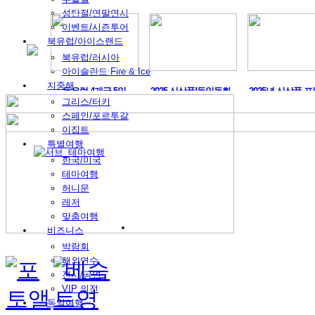
성탄절/연말연시
이벤트/시즌투어
북유럽/아이스랜드
북유럽/러시아
아이슬란드 Fire & Ice
지중해
머구트,..
동유럽 4개국 5일
2025 신상품!독일동화..
2025년 신상품 프
그리스/터키
스페인/포르투갈
이집트
특별여행
한국/미국
테마여행
허니문
레저
맞춤여행
비즈니스
박람회
해외연수
전시/공연
VIP 의전
독일여행