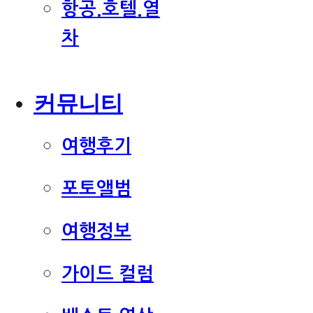
항공.호텔.열
차
커뮤니티
여행후기
포토앨범
여행정보
가이드 컬럼