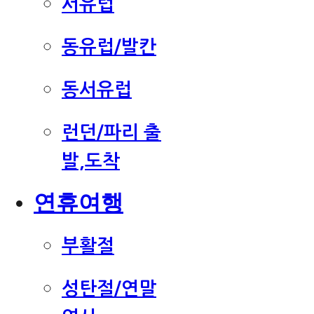
서유럽
동유럽/발칸
동서유럽
런던/파리 출
발,도착
연휴여행
부활절
성탄절/연말