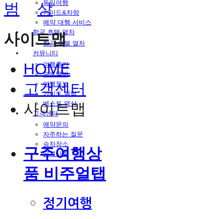
독일여행
가이드&차량
예약 대행 서비스
항공.호텔.열차
사이트맵
항공.호텔.열차
커뮤니티
HOME
여행후기
포토앨범
고객센터
여행정보
가이드 컬럼
베스트 영상
사이트맵
고객센터
예약문의
자주하는 질문
승차장소
구주여행상
공지사항
품 비주얼탭
정기여행