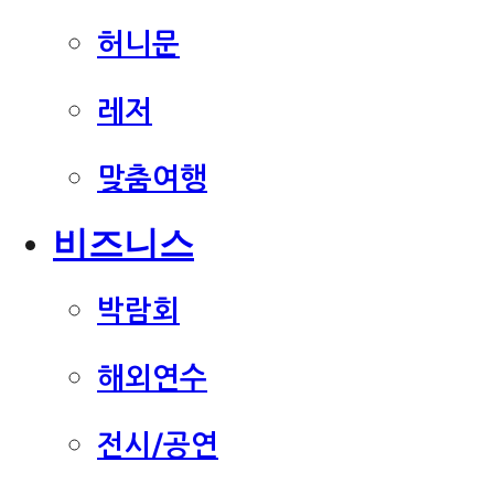
허니문
레저
맞춤여행
비즈니스
박람회
해외연수
전시/공연