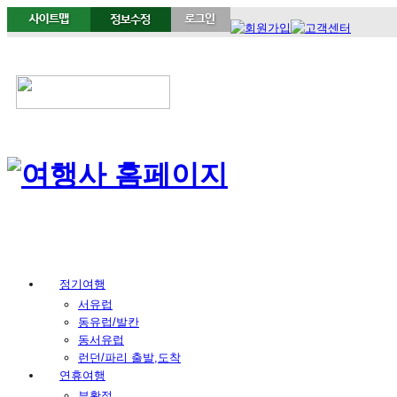
정기여행
서유럽
동유럽/발칸
동서유럽
런던/파리 출발,도착
연휴여행
부활절