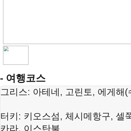
- 여행코스
그리스
:
아테네
,
고린토
,
에게해
(
터키
:
키오스섬
,
체시메항구
,
셀
카라
,
이스탄불