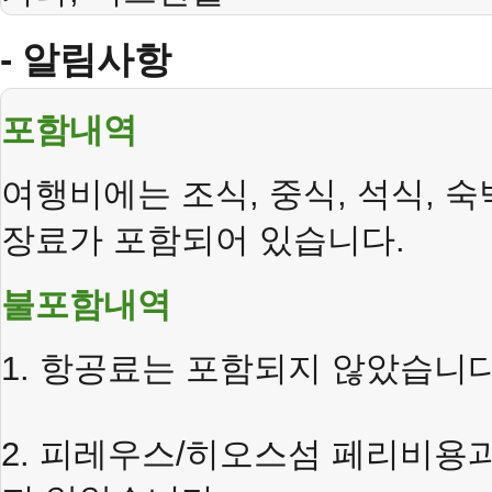
- 알림사항
포함내역
여행비에는
조식
,
중식
,
석식
,
숙
장료가
포함되어
있습니다
.
불포함내역
1.
항공료는
포함되지
않았습니
2.
피레우스
/
히오스섬
페리비용