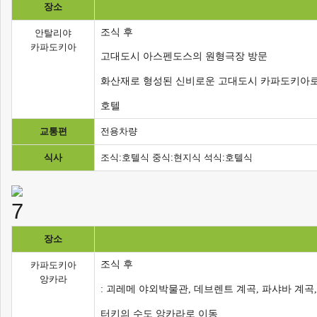
장소
조식 후
안탈리야
카파도키아
고대도시 아스펜도스의 원형극장 방문
화산재로 형성된 신비로운 고대도시 카파도키아
호텔
교통편
전용차량
식사
조식:호텔식 중식:현지식 석식:호텔식
장소
조식 후
카파도키아
앙카라
: 괴레메 야외박물관, 데브렌트 계곡, 파샤바 계곡
터키의 수도 앙카라로 이동