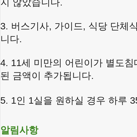
지
않았습니다
.
3.
버스기사
,
가이드
,
식당
단체
니다
.
4. 11
세
미만의
어린이가
별도침
된
금액이
추가됩니다
.
5. 1
인
1
실을
원하실
경우
하루
3
알림사항