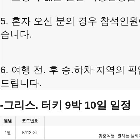
5.
혼자
오신
분의
경우
참석인원
습니다
.
6.
여행
전
.
후
승
.
하차
지역의
픽
드립니다
.
-그리스. 터키 9박 10일 일정
월별
코드번호
1월
K112-GT
맞춤여행. 원하는 날짜