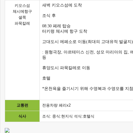
새벽 키오스섬에 도착
키오스섬
체시메항구
조식 후
셀쭉
파묵칼레
08:30 페레 탑승
터키령 체시메 항구 도착
고대도시 에페소로 이동(최대의 고대유적 발굴지
: 원형극장, 아르테미스 신전, 성모 마리아의 집, 
등
휴양도시 파묵칼레로 이동
호텔
*온천욕을 즐기시기 위해 수영복과 수영모를 지
교통편
전용차량 페리x2
식사
조식: 중식:현지식 석식:호텔식