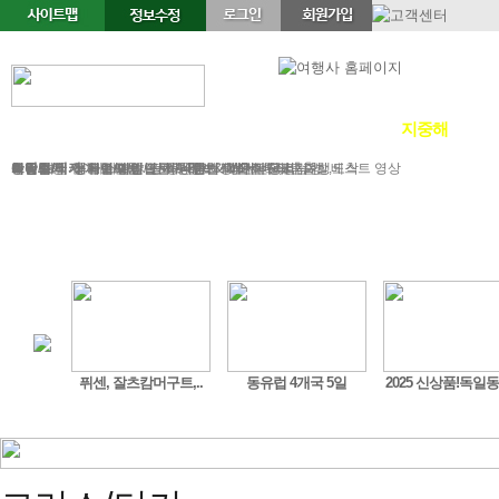
정기여행
연휴여행
북유럽/아이스랜드
지중해
서유럽
부활절
북유럽/러시아
그리스/터키
한국/미국
박람회
독일여행
항공.호텔.열차
여행후기
예약문의
동유럽/발칸
성탄절/연말연시
해외연수
가이드&차량
포토앨범
자주하는 질문
테마여행
스페인/포르투갈
아이슬란드 Fire & Ice
전시/공연
여행정보
동서유럽
허니문
예약 대행 서비스
이벤트/시즌투어
승차장소
이집트
레저
VIP 의전
가이드 컬럼
런던/파리 출발,도착
공지사항
맞춤여행
베스트 영상
도시 ..
퓌센, 잘츠캄머구트,..
동유럽 4개국 5일
2025 신상품!독일동