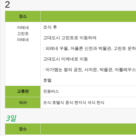
장소
조식 후
아테네
고린토
고대도시 고린토로 이동하여
아테네
: 피레네 우물, 아폴론 신전과 박물관, 고린토 운
고대도시 미케네로 이동
: 아가멤논 왕의 궁전, 사자문, 박물관, 아틀레우
호텔
교통편
전용버스
식사
조식:호텔식 중식:현지식 석식:한식
장소