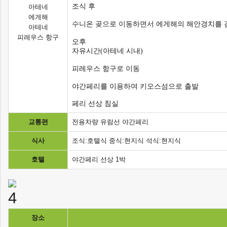
조식 후
아테네
에게해
수니온 곶으로 이동하면서 에게해의 해안경치를 
아테네
피레우스 항구
오후
자유시간(아테네 시내)
피레우스 항구로 이동
야간페리를 이용하여 키오스섬으로 출발
페리 선상 침실
교통편
전용차량 유람선 야간페리
식사
조식:호텔식 중식:현지식 석식:현지식
호텔
야간페리 선상 1박
장소