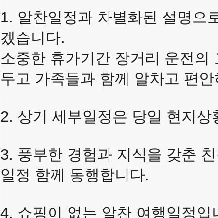
1.
알찬일정과
차별화된
설명으
겠습니다
.
소중한
휴가기간
장거리
운전의
두고
가족들과
함께
알차고
편안
2.
상기
세부일정은
당일
현지상
3.
풍부한
경험과
지식을
갖춘
친
일정
함께
동행합니다
.
4.
쇼핑이
없는
알찬
여행일정입