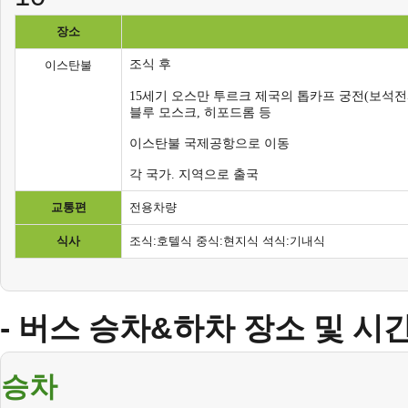
장소
조식 후
이스탄불
15세기 오스만 투르크 제국의 톱카프 궁전(보석전
블루 모스크, 히포드롬 등
이스탄불 국제공항으로 이동
각 국가. 지역으로 출국
교통편
전용차량
식사
조식:호텔식 중식:현지식 석식:기내식
- 버스 승차&하차 장소 및 시
승차