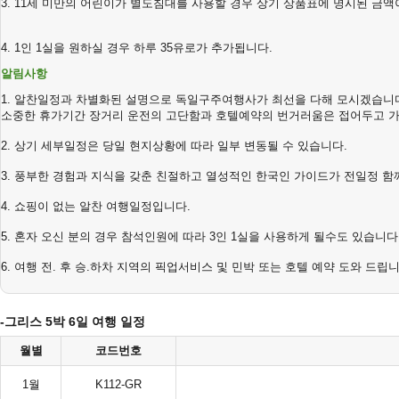
3. 11
세
미만의
어린이가
별도침대를
사용할
경우
상기
상품표에
명시된
금액
4. 1
인
1
실을
원하실
경우
하루
35
유로가
추가됩니다
.
알림사항
1.
알찬일정과
차별화된
설명으로
독일구주여행사가
최선을
다해
모시겠습니
소중한
휴가기간
장거리
운전의
고단함과
호텔예약의
번거러움은
접어두고
2.
상기
세부일정은
당일
현지상황에
따라
일부
변동될
수
있습니다
.
3.
풍부한
경험과
지식을
갖춘
친절하고
열성적인
한국인
가이드가
전일정
함
4.
쇼핑이
없는
알찬
여행일정입니다
.
5.
혼자
오신
분의
경우
참석인원에
따라
3
인
1
실을
사용하게
될수도
있습니다
6.
여행
전
.
후
승
.
하차
지역의
픽업서비스
및
민박
또는
호텔
예약
도와
드립
-그리스 5박 6일 여행 일정
월별
코드번호
1월
K112-GR