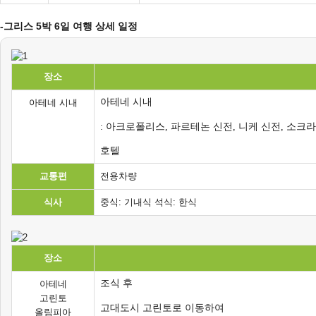
-그리스 5박 6일 여행 상세 일정
장소
아테네 시내
아테네 시내
: 아크로폴리스, 파르테논 신전, 니케 신전, 소크
호텔
교통편
전용차량
식사
중식: 기내식 석식: 한식
장소
조식 후
아테네
고린토
고대도시 고린토로 이동하여
올림피아