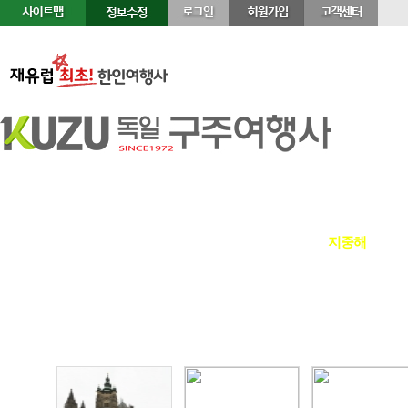
정기여행
연휴여행
북유럽/아이스랜드
지중해