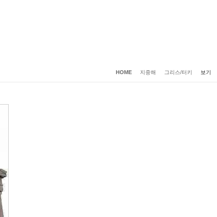
`마틴 루터의 종교개..
`마틴 루터 - 보름스 ..
스위스 알프스 하이..
영
HOME
지중해
그리스/터키
보기