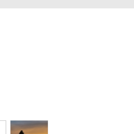
특별여행
비즈니스
독일여행
항공.호텔.열차
커뮤니