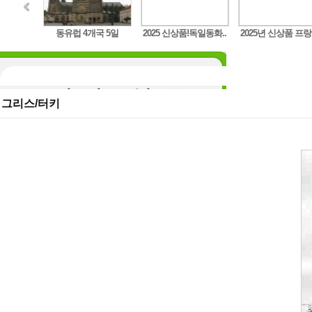
구트,..
동유럽 4개국 5일
2025 신상품!독일동화..
2025년 신상품 프랑
그리스/터키