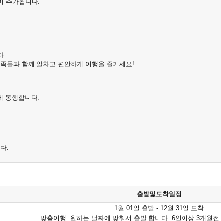
이
추가됩니다
.
다
.
가족들과
함께
알차고
편안하게
여행을
즐기세요
!
께
동행합니다
.
.
니다
.
출발및도착일정
1월 01일 출발 - 12월 31일 도착
맞춤여행. 원하는 날짜에 맞춰서 출발 합니다. 6인이상 3개월전