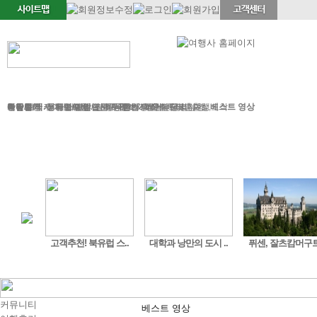
정기여행
연휴여행
북유럽/아이스랜드
지중해
서유럽
부활절
북유럽/러시아
그리스/터키
한국/미국
박람회
독일여행
항공.호텔.열차
여행후기
예약문의
동유럽/발칸
성탄절/연말연시
해외연수
가이드&차량
포토앨범
자주하는 질문
테마여행
스페인/포르투갈
아이슬란드 Fire & Ice
전시/공연
여행정보
동서유럽
허니문
예약 대행 서비스
이벤트/시즌투어
승차장소
이집트
레저
VIP 의전
가이드 컬럼
런던/파리 출발,도착
공지사항
맞춤여행
베스트 영상
스페인. 포르투갈 카..
고객추천! 북유럽 스..
대학과 낭만의 도시 ..
커뮤니티
베스트 영상