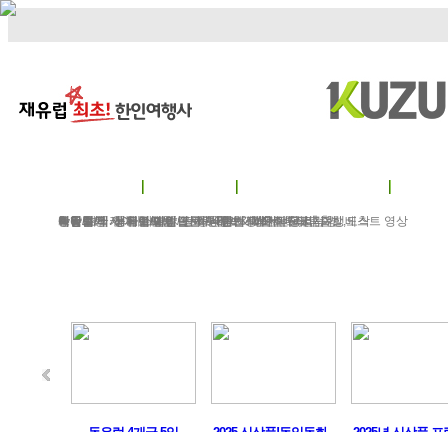
정기여행
연휴여행
북유럽/아이스랜드
지중
서유럽
부활절
북유럽/러시아
그리스/터키
한국/미국
박람회
독일여행
항공.호텔.열차
여행후기
예약문의
동유럽/발칸
성탄절/연말연시
해외연수
가이드&차량
포토앨범
자주하는 질문
테마여행
스페인/포르투갈
아이슬란드 Fire & Ice
전시/공연
여행정보
동서유럽
허니문
예약 대행 서비스
이벤트/시즌투어
승차장소
이집트
레저
VIP 의전
가이드 컬럼
런던/파리 출발,도착
공지사항
맞춤여행
베스트 영상
머구트,..
동유럽 4개국 5일
2025 신상품!독일동화..
2025년 신상품 프