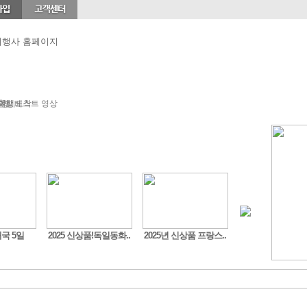
이스랜드
지중해
특별여행
비즈니스
독일여행
럼
출발,도착
사항
여행
베스트 영상
국 5일
2025 신상품!독일동화..
2025년 신상품 프랑스..
Fire & Ice 아이슬란