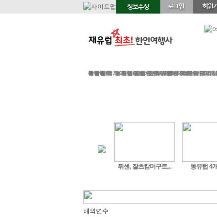
정기여행
연휴여행
북유럽/아
서유럽
부활절
북유럽/러시아
그리스/터키
한국/미국
박람회
독일여행
항공.호텔.열차
여행후기
예약문의
동유럽/발칸
성탄절/연말연시
해외연수
가이드&차량
포토앨범
자주하는 질문
테마여행
스페인/포르투갈
아이슬란드 Fire & Ice
전시/공연
여행정보
동서유럽
허니문
예약 대행 서비스
이벤트/시즌투어
승차장소
이집트
레저
VIP 의전
가이드 컬
런던/파리 
공지
맞춤
대학과 낭만의 도시 ..
퓌센, 잘츠캄머구트,..
동유럽 4개
해외연수