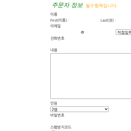
주문자 정보
필수항목입니다.
이름
First(이름)
:
Last(성)
:
이메일
@
전화번호
내용
인원
비밀번호
스팸방지코드