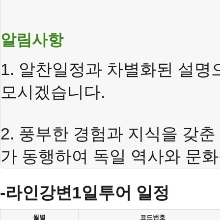
알림사항
1.
알찬일정과
차별화된
설명
.
모시겠습니다
2.
풍부한
경험과
지식을
갖춘
동행하여 독일 역사와 문화
가
-라인강변1일투어 일정
월별
코드번호