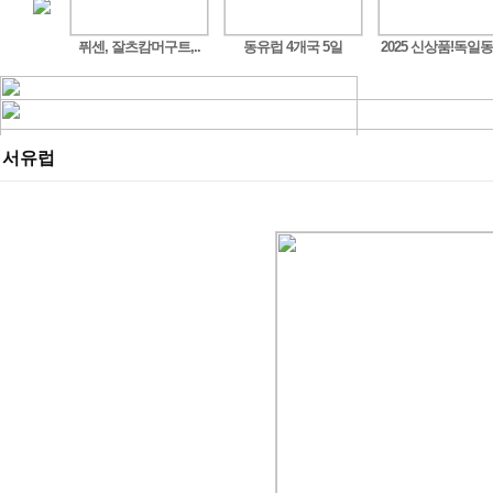
도시 ..
퓌센, 잘츠캄머구트,..
동유럽 4개국 5일
2025 신상품!독일동
서유럽