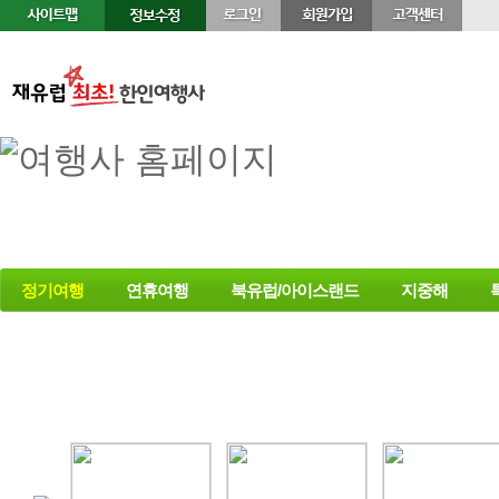
정기여행
연휴여행
북유럽/아이스랜드
지중해