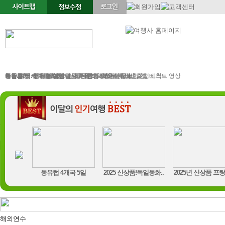
정기여행
연휴여행
북유럽/아이스랜드
지중해
서유럽
부활절
북유럽/러시아
그리스/터키
한국/미국
박람회
독일여행
항공.호텔.열차
여행후기
예약문의
동유럽/발칸
성탄절/연말연시
해외연수
가이드&차량
포토앨범
자주하는 질문
테마여행
스페인/포르투갈
아이슬란드 Fire & Ice
전시/공연
여행정보
동서유럽
허니문
예약 대행 서비스
이벤트/시즌투어
승차장소
이집트
레저
VIP 의전
가이드 컬럼
런던/파리 출발,도착
공지사항
맞춤여행
베스트 영상
구트,..
동유럽 4개국 5일
2025 신상품!독일동화..
2025년 신상품 프랑
해외연수