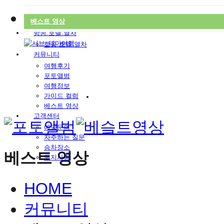
독일여행
가이드&차량
베스트 영상
예약 대행 서비스
항공.호텔.열차
항공.호텔.열차
커뮤니티
여행후기
포토앨범
여행정보
가이드 컬럼
베스트 영상
고객센터
예약문의
자주하는 질문
승차장소
베스트 영상
공지사항
HOME
커뮤니티