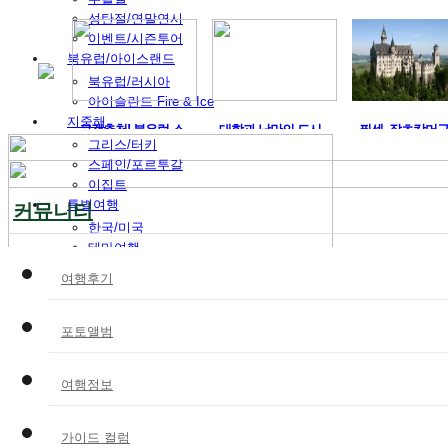
성탄절/연말연시
이벤트/시즌투어
북유럽/아이스랜드
북유럽/러시아
아이슬란드 Fire & Ice
지중해
투갈 카..
고객추천! 북유럽 스..
대학과 낭만의 도시 ..
퓌센, 잘츠캄머구트
그리스/터키
스페인/포르투갈
이집트
특별여행
커뮤니티
한국/미국
테마여행
허니문
여행후기
레저
맞춤여행
비즈니스
포토앨범
박람회
해외연수
여행정보
전시/공연
VIP 의전
독일여행
가이드 컬럼