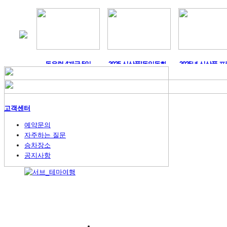
머구트,..
동유럽 4개국 5일
2025 신상품!독일동화..
2025년 신상품 프
고객센터
예약문의
자주하는 질문
승차장소
공지사항