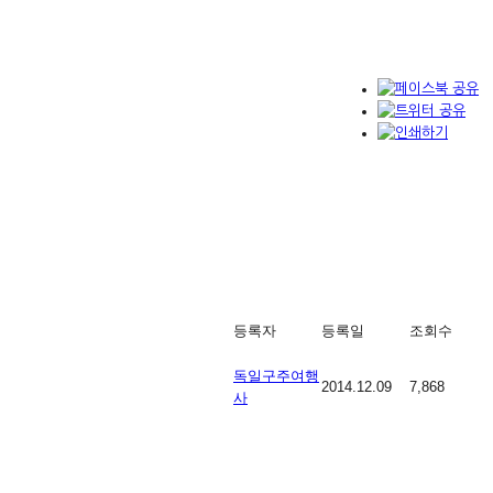
등록자
등록일
조회수
독일구주여행
2014.12.09
7,868
사