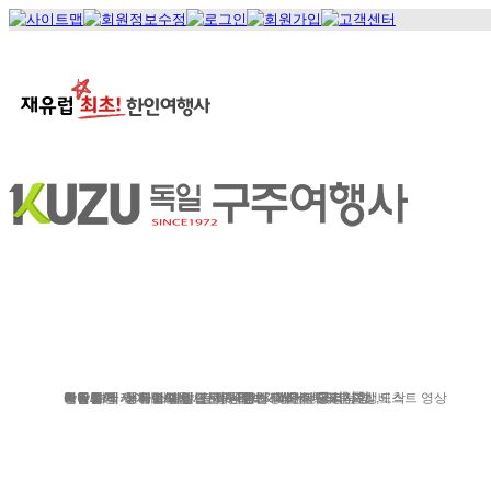
정기여행
연휴여행
북유럽/아이스랜드
지중
서유럽
부활절
북유럽/러시아
그리스/터키
한국/미국
박람회
독일여행
항공.호텔.열차
여행후기
예약문의
동유럽/발칸
성탄절/연말연시
해외연수
가이드&차량
포토앨범
자주하는 질문
테마여행
스페인/포르투갈
아이슬란드 Fire & Ice
전시/공연
여행정보
동서유럽
허니문
예약 대행 서비스
이벤트/시즌투어
승차장소
이집트
레저
VIP 의전
가이드 컬럼
런던/파리 출발,도착
공지사항
맞춤여행
베스트 영상