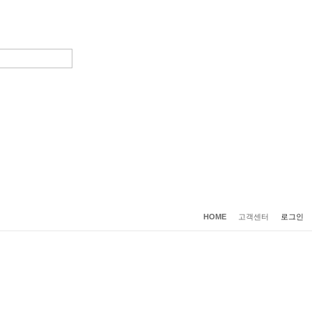
`마틴 루터의 종교개..
`마틴 루터 - 보름스 ..
스위스 알프스 하이..
영
HOME
고객센터
로그인