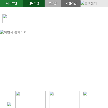
정기여행
연휴여행
북유럽/아이스랜드
지중해